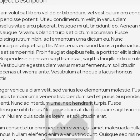
oject Description
lam volutpat libero vel dolor bibendum, vel vestibulum orci con
pendisse potenti. Ut eu condimentum velit, in varius diam.
sellus vitae arcu placerat, tristique mi ut, tincidunt leo. Aenean
is augue. Vivamus blandit turpis at dictum accumsan. Fusce
piscing rutrum nibh, ac fermentum urna dictum eu. Nunc
amcorper aliquet sagittis. Maecenas euismod lacus a pulvinar luc
s at semper nisl. Proin feugiat dapibus felis, a porttitor elit lacini
 Suspendisse dignissim sagittis massa, sagittis fringilla odio iaculi
 Vestibulum egestas diam varius metus fermentum sollicitudin.
cenas ut viverra ante. Vestibulum at neque a lacus rhoncus
tis.
eger vehicula diam velit, sed varius leo elementum molestie. Fu
turpis tempor urna venenatis bibendum sed et purus. Suspendi
enti. Nunc ac interdum urna, nec hendrerit turpis. Fusce
lerisque nibh tellus. Nulla quis diam at diam aliquam sagittis in n
um. Nullam quis sodales lorem, et sollicitudin erat.
am consectetur enim nec lorem viverra, sit amet malesuada null
ncus. Nullam eleifend enim a varius tincidunt. Quisque sed nisl 