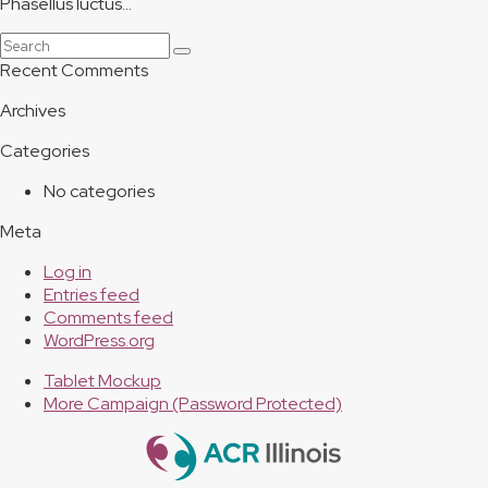
Phasellus luctus…
Search
Submit
Recent Comments
Archives
Categories
No categories
Meta
Log in
Entries feed
Comments feed
WordPress.org
previous
Tablet Mockup
post:
next
More Campaign (Password Protected)
post: