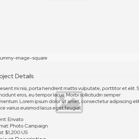
ummy-image-square
oject Details
esent mi nisi, porta hendrerit mattis vulputate, porttitor et elit.
incidunt eros, eu tempor lacus. Morbi sollicitudin semper
mentum. Lorem ipsum dolor sit amet, consectetur adipiscing elit
ce varius euismod lacus eget feugiat.
ent:
Envato
mat:
Photo Campaign
t:
$1,200 US